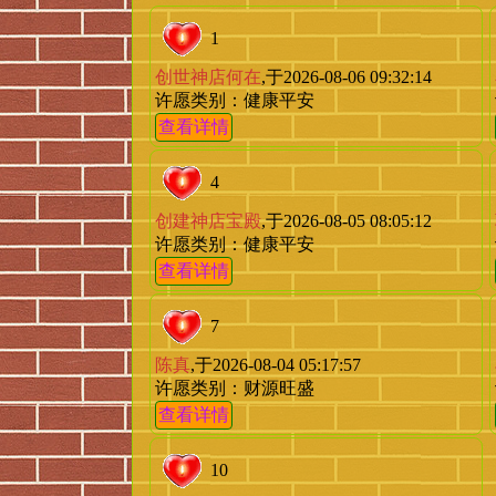
1
创世神店何在
,于
2026-08-06 09:32:14
许愿类别：
健康平安
查看详情
4
创建神店宝殿
,于
2026-08-05 08:05:12
许愿类别：
健康平安
查看详情
7
陈真
,于
2026-08-04 05:17:57
许愿类别：
财源旺盛
查看详情
10