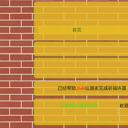
首页
已经帮助
2640
位朋友完成祈福许愿
心诚则灵,佛力加持
欢