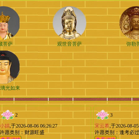
藏菩萨
观世音菩萨
弥勒
琉璃光如来
2
3
小娟
,于
2026-08-06 06:26:27
宋云希
,于
2026-08-05
许愿类别：
财源旺盛
许愿类别：
逢考必