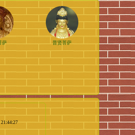
菩萨
普贤菩萨
 21:44:27
过