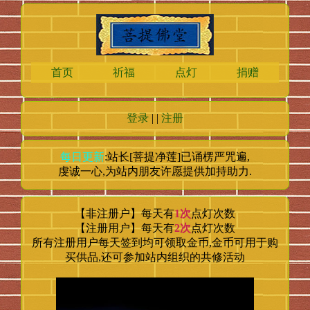
首页
祈福
点灯
捐赠
登录
| |
注册
每日更新
:站长[菩提净莲]已诵楞严咒
遍,
虔诚一心,为站内朋友许愿提供加持助力.
1次
【非注册户】每天有
点灯次数
2次
【注册用户】每天有
点灯次数
所有注册用户每天签到均可领取金币,金币可用于购
买供品,还可参加站内组织的共修活动