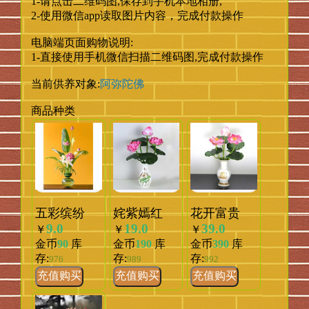
1-请点击二维码图,保存到手机本地相册,
2-使用微信app读取图片内容，完成付款操作
电脑端页面购物说明:
1-直接使用手机微信扫描二维码图,完成付款操作
阿弥陀佛
当前供养对象:
商品种类
五彩缤纷
姹紫嫣红
花开富贵
9.0
19.0
39.0
￥
￥
￥
金币
90
库
金币
190
库
金币
390
库
存:
存:
存:
976
989
992
充值购买
充值购买
充值购买