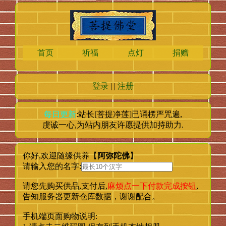
首页
祈福
点灯
捐赠
登录
| |
注册
每日更新
:站长[菩提净莲]已诵楞严咒
遍,
虔诚一心,为站内朋友许愿提供加持助力.
你好,欢迎随缘供养【
阿弥陀佛
】
请输入您的名字:
麻烦点一下付款完成按钮
请您先购买供品,支付后,
,
告知服务器更新仓库数据，谢谢配合。
手机端页面购物说明: