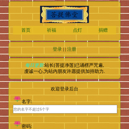
首页
祈福
点灯
捐赠
登录
| |
注册
每日更新
:站长[菩提净莲]已诵楞严咒
遍,
虔诚一心,为站内朋友许愿提供加持助力.
欢迎登录后台
名字:
密码: