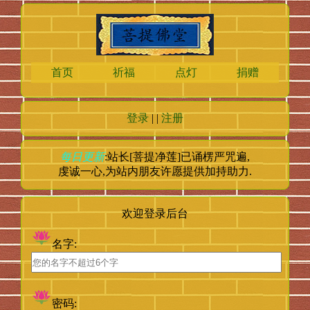
首页
祈福
点灯
捐赠
登录
| |
注册
每日更新
:站长[菩提净莲]已诵楞严咒
遍,
虔诚一心,为站内朋友许愿提供加持助力.
欢迎登录后台
名字:
密码: