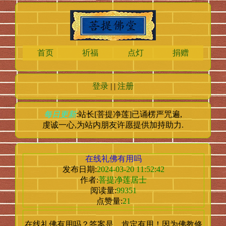
首页
祈福
点灯
捐赠
登录
| |
注册
每日更新
:站长[菩提净莲]已诵楞严咒
遍,
虔诚一心,为站内朋友许愿提供加持助力.
在线礼佛有用吗
发布日期:
2024-03-20 11:52:42
作者:
菩提净莲居士
阅读量:
99351
点赞量:
21
在线礼佛有用吗？答案是，肯定有用！因为佛教修