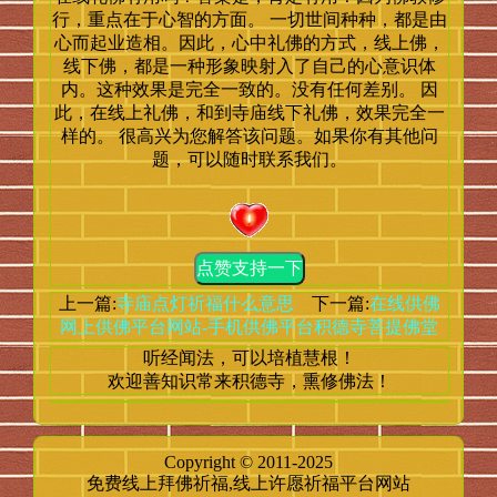
行，重点在于心智的方面。 一切世间种种，都是由
心而起业造相。因此，心中礼佛的方式，线上佛，
线下佛，都是一种形象映射入了自己的心意识体
内。这种效果是完全一致的。没有任何差别。 因
此，在线上礼佛，和到寺庙线下礼佛，效果完全一
样的。 很高兴为您解答该问题。如果你有其他问
题，可以随时联系我们。
点赞支持一下
上一篇:
寺庙点灯祈福什么意思
下一篇:
在线供佛
网上供佛平台网站-手机供佛平台积德寺菩提佛堂
听经闻法，可以培植慧根！
欢迎善知识常来积德寺，熏修佛法！
Copyright © 2011-2025
免费线上拜佛祈福,线上许愿祈福平台网站