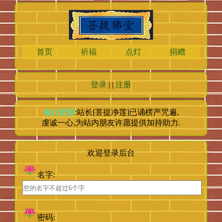
首页
祈福
点灯
捐赠
登录
| |
注册
每日更新
:站长[菩提净莲]已诵楞严咒
遍,
虔诚一心,为站内朋友许愿提供加持助力.
欢迎登录后台
名字:
密码: