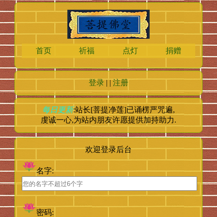
首页
祈福
点灯
捐赠
登录
| |
注册
每日更新
:站长[菩提净莲]已诵楞严咒
遍,
虔诚一心,为站内朋友许愿提供加持助力.
欢迎登录后台
名字:
密码: