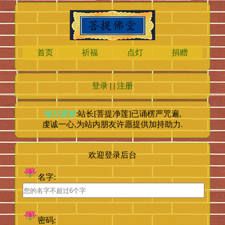
首页
祈福
点灯
捐赠
登录
| |
注册
每日更新
:站长[菩提净莲]已诵楞严咒
遍,
虔诚一心,为站内朋友许愿提供加持助力.
欢迎登录后台
名字:
密码: