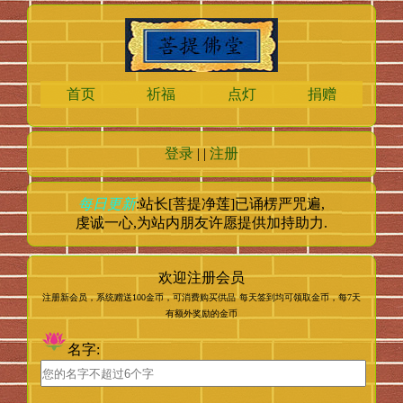
首页
祈福
点灯
捐赠
登录
| |
注册
每日更新
:站长[菩提净莲]已诵楞严咒
遍,
虔诚一心,为站内朋友许愿提供加持助力.
欢迎注册会员
注册新会员，系统赠送100金币，可消费购买供品
每天签到均可领取金币，每7天
有额外奖励的金币
名字: