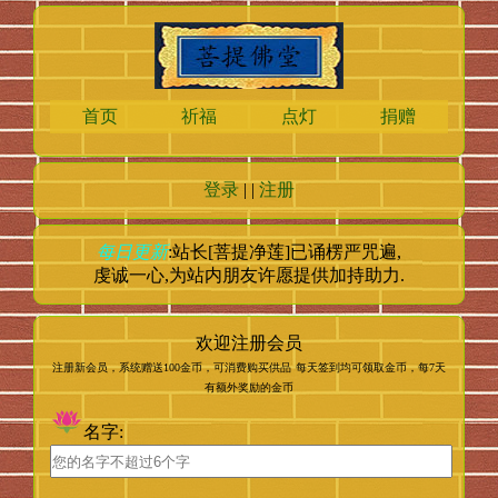
首页
祈福
点灯
捐赠
登录
| |
注册
每日更新
:站长[菩提净莲]已诵楞严咒
遍,
虔诚一心,为站内朋友许愿提供加持助力.
欢迎注册会员
注册新会员，系统赠送100金币，可消费购买供品
每天签到均可领取金币，每7天
有额外奖励的金币
名字: