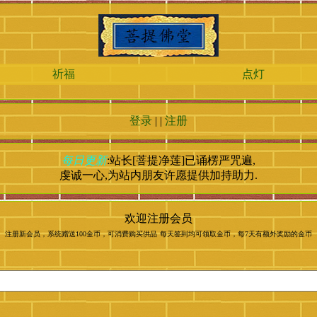
祈福
点灯
登录
| |
注册
每日更新
:站长[菩提净莲]已诵楞严咒
遍,
虔诚一心,为站内朋友许愿提供加持助力.
欢迎注册会员
注册新会员，系统赠送100金币，可消费购买供品
每天签到均可领取金币，每7天有额外奖励的金币